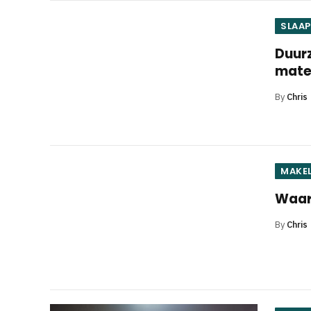
SLAA
Duurz
mater
By
Chris
MAKE
Waar
By
Chris