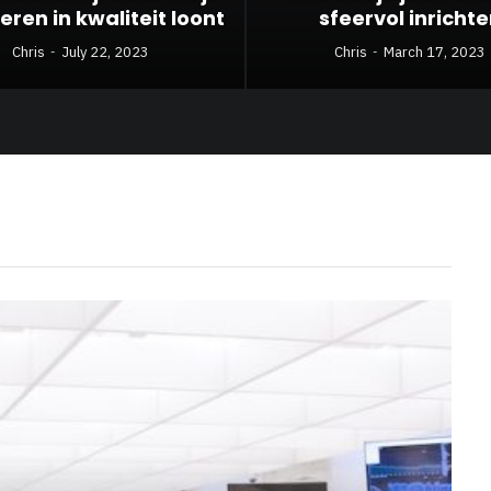
eren in kwaliteit loont
sfeervol inricht
Chris
July 22, 2023
Chris
March 17, 2023