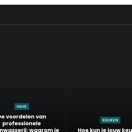
HUIS
De voordelen van
KEUKEN
professionele
nwasserij: waarom je
Hoe kun je jouw ke