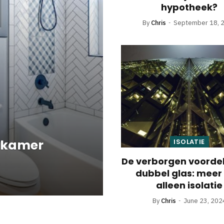
hypotheek?
By
Chris
September 18, 
adkamer
ISOLATIE
De verborgen voorde
dubbel glas: meer
alleen isolatie
By
Chris
June 23, 202