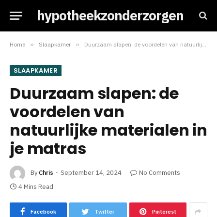
hypotheekzonderzorgen
Home
»
Slaapkamer
»
Duurzaam slapen: de voordelen van natuurlijke materialen in je matras
SLAAPKAMER
Duurzaam slapen: de
voordelen van
natuurlijke materialen in
je matras
By
Chris
September 14, 2024
No Comments
4 Mins Read
Facebook
Twitter
Pinterest