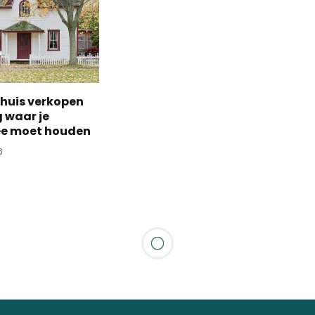
 huis verkopen
g waar je
ee moet houden
3