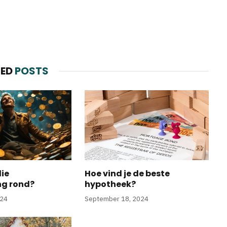
TED
POSTS
die
Hoe vind je de beste
ng rond?
hypotheek?
024
September 18, 2024