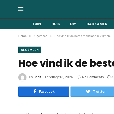
TUIN
HUIS
DIY
BADKAMER
Home
»
Algemeen
»
Hoe vind ik de beste makelaar in Vlijmen?
ALGEMEEN
Hoe vind ik de bes
By
Chris
February 16, 2026
No Comments
3
Facebook
Twitter