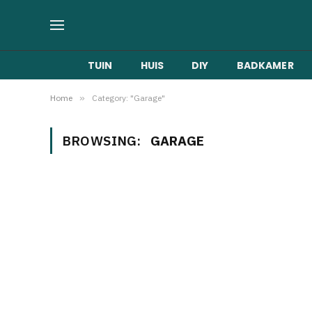
TUIN
HUIS
DIY
BADKAMER
Home
»
Category: "Garage"
BROWSING:
GARAGE